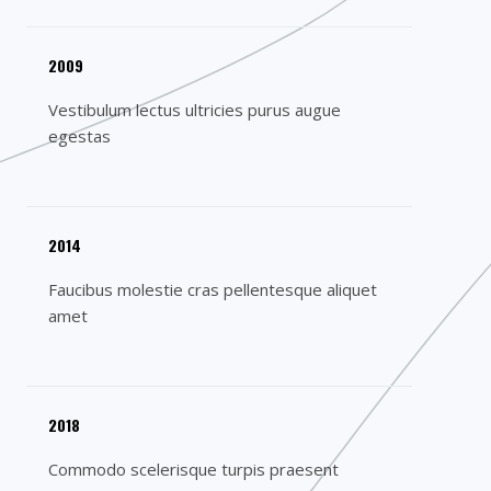
200
9
Vestibulum lectus ultricies purus augue
egestas​
20
14
Faucibus molestie cras pellentesque aliquet
amet​
20
18
Commodo scelerisque turpis praesent​