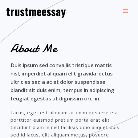
Skip
trustmeessay
to
Mai
content
Men
About Me​
Duis ipsum sed convallis tristique mattis
nisl, imperdiet aliquam elit gravida lectus
ultricies sed a ac et dolor suspendisse
blandit sit duis enim, tempus in adipiscing
feugiat egestas ut dignissim orci in.
Lacus, eget est aliquam at enim posuere est
porttitor euismod pretium porta erat elit
tincidunt diam in nisl facilisis odio aliquet duis
sed id lacus, elit aliquam metus, posuere